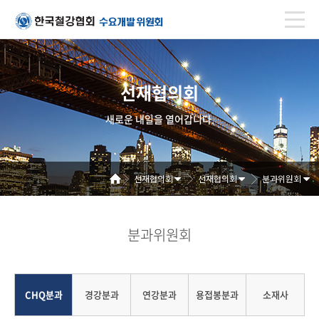
선재협의회
새로운 내일을 열어갑니다.
선재협의회
선재협의회
분과위원회
분과위원회
CHQ분과
경강분과
연강분과
용접봉분과
소재사