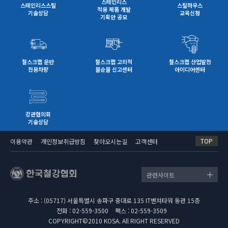
스테인리스
스테인리스스틸
스틸하우스
적용 제품 개발
기술상담
교육신청
기획안 공모
철스크랩 운반
철스크랩 고의적
철스크랩 산업발전
전용차량
불순물 신고센터
아이디어센터
강관협의회
기술상담
TOP
이용약관
개인정보취급방침
찾아오시는길
고객센터
관련사이트
주소 : (05717) 서울특별시 송파구 중대로 135 IT벤쳐타워 동관 15층
전화 : 02-559-3500
팩스 : 02-559-3509
COPYRIGHT©2010 KOSA. All RIGHT RESERVED