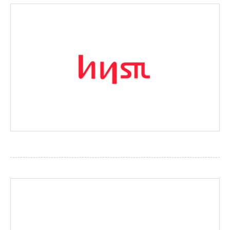
한영선재
http://www.hystl.co.kr/kor/index.php