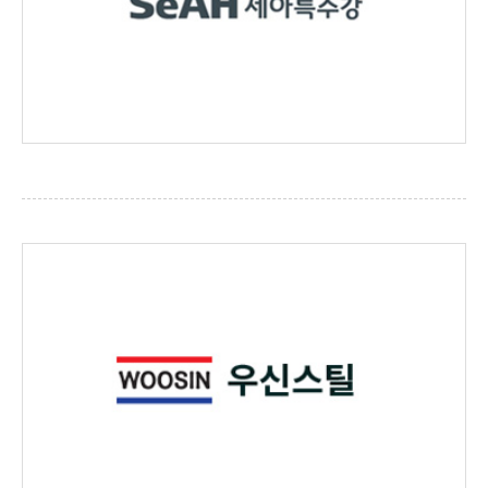
세아특수강
http://www.seahsp.co.kr/main.jsp