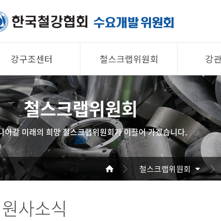
강구조센터
철스크랩위원회
강
제품소개
제품소개
제품 
철스크랩위원회
회원사
회원사
회원사
강구조센터
철스크랩위원회
협의회
나아갈 미래의 희망 철스크랩위원회가 이끌어 가겠습니다.
알림/자료
알림/자료
공지/
사진/영상
사진/영상
기술자
철스크랩위원회
사진/
회원사소식