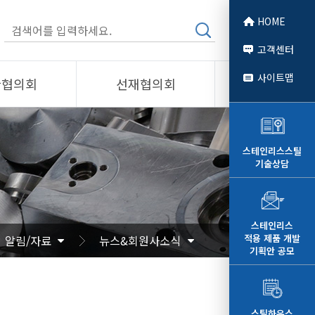
HOME
고객센터
사이트맵
관협의회
선재협의회
소개
제품소개
회원사
스테인리스스틸
기술상담
 소개
선재협의회
자료
알림/자료
문
사진/영상
스테인리스
적용 제품 개발
알림/자료
뉴스&회원사소식
영상
기획안 공모
스틸하우스