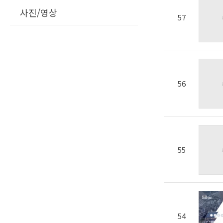
사진/영상
57
56
55
54