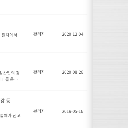
랩 산업발전
의적으로 불
고의적 불순
관리자
2020-12-04
던 절차에서
카코텍코리아
3년부터 설립
재발방지를 위
r.kr)
조회 할 수
상과 건전한
관리자
2020-08-26
강산업의 경
터」를 운영
극적인 관심
바랍니다.
발견하셨을 경
량' 페이지
강 등
관리자
2019-05-16
 업체가 신고
장정화 그리
바랍니다