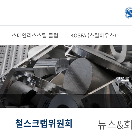
스테인리스스틸 클럽
KOSFA (스틸하우스)
제품소개
제품소개
회원사
회원사
클럽 소개
KOSFA
앞으로 
정보/자문
알림/자료
사진/영상
사진/영상
제품 기획안 상시
공모
철스크랩위원회
뉴스&