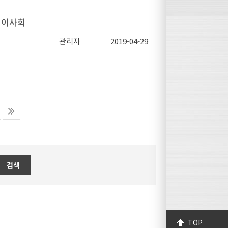
및 고로 원
 이사회
품 해온 6개
 수정되었으
관리자
2019-04-29
 불순물 신
품을 드리오
스크랩위원회
이스틸 △충
 △광주에
, 공표, 사
나뉜다. 상호
 제1회 이사
검색
있다.
이 올해 사
랩위원회 실
해 심의하
터) : ht
TOP