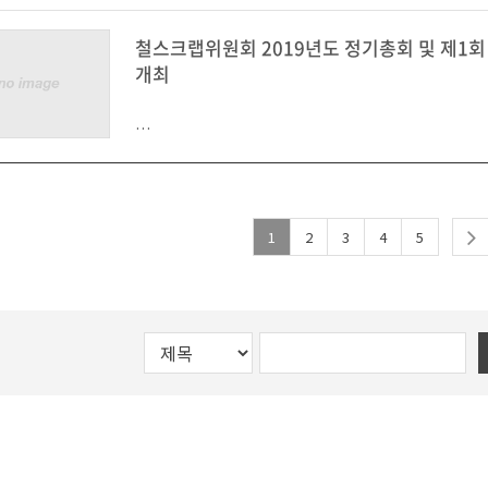
13일 한국철강협회에 따르면, 올해 2월과 4월 전기로 
철스크랩위원회 2019년도 정기총회 및 제1회
료로 쓰이는 철스크랩에 고의적으로 불순물을 넣어 납
※ 기존에 조회하던 웹 사이트는 아래와 같이 주소가
업체가 신고접수됐다.
개최
니 참고바랍니다.
철강협회 철스크랩위원회에 설치된 ‘철스크랩 고의적
http://sctm2.kosa.or.kr:8081
우수 아이디어 제안자에게는 추첨을 통한 소정의 상
고센터’는 고의적 불순물 신고 접수·심의 결과를 철
니 많은 관심과 참여 부탁드립니다.
홈페이지에 게시함과 동시에 대외 공개하기로 했다.
이들 업체는 △경기 화성에 위치한 대한철강, 와이케
2022. 1.
1
2
3
4
5
남에 위치한 에스케이스틸 △부산에 위치한 현진스틸
위치한 고서삼화자원, 부창자원 등이다.
고의적 불순물 혼입행위 업체에 대한 조치는 주의, 경고
한국철강협회 철스크랩위원회
법기관 고발을 위한 이사위원 회의 상정 등 4단계로 
14일 서울 송파구 소재 철강협회에서 열린 ‘2019년도
명과 위반내용 등을 정해진 기간 동안 대외 공개할 수 
철스크랩 고의적 불순물 신고센터
회’에 참석한 한국철강협회 철스크랩위원회 관계자들
업계획을 논의하고 있다.
이 운영요강을 근거로 지난 4월 30일 실시한 철스크
무위원회 회의에서는 위 6건의 고의혼적 신고건에 대
○ 참여 방법 :
고, 이 같은 판정을 내렸다.
① URL 접속(주소를 복사하여 주소창에 붙여넣기 후 엔
* 첨부파일
tp://steelscrapidea.kosa.or.kr/main