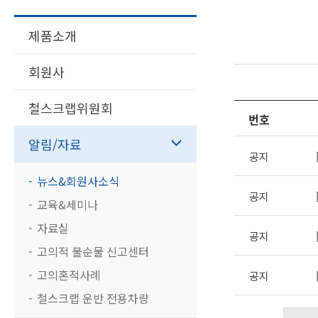
제품소개
회원사
철스크랩위원회
번호
알림/자료
공지
뉴스&회원사소식
공지
교육&세미나
자료실
공지
고의적 불순물 신고센터
고의혼적사례
공지
철스크랩 운반 전용차량