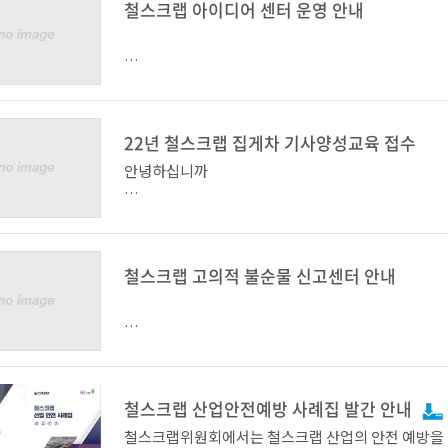
철스크랩 아이디어 센터 운영 안내
철스크랩위원회에서는 철스크랩 산업의 중요성과 철
쟁력 강화를 위해 「철스크랩 산업발전 아이디어 센
하고 있습니다.
22년 철스크랩 집게차 기사양성교육 접수
안녕하십니까
우수 아이디어 제안자에게는 추첨을 통한 소정의 상
니 많은 관심과 참여 부탁드립니다.
22년 철스크랩 집게차 기사양성 교육을 아래와 같이 
철스크랩 고의적 불순물 신고센터 안내
○ 참여 방법 :
① URL 접속(주소를 복사하여 주소창에 붙여넣기 후 엔
- 아 래 -
철스크랩 고의적 불순물 신고센터
tp://steelscrapidea.kosa.or.kr/main
철스크랩 산업안전예방 사례집 발간 안내
ㅇ 일시 : 11/17(목), 10:00 ~ 17:00
철스크랩위원회에서는 철스크랩 산업의 안전 예방을