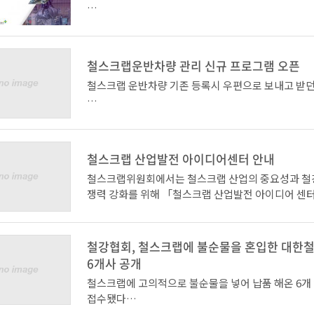
② 철스크랩위원회 홈페이지 우측 배너 중 「철스크
아이디어센터」 클릭
ㅇ 장소 : 경기도 용인 히아브 A/S 센터
한국철강협회 철스크랩위원회는 철스크랩 거래 시 고
순물을 혼입하는 등의 행위 방지를 위해 「철스크랩 
안전보건공단과 사례집을 발간하였습니다.
ㅇ 참가비 : 없음
물 신고센터(이하 신고센터)」를 운영하고 있습니다.
철스크랩운반차량 관리 신규 프로그램 오픈
ㅇ 교육내용 : 기본작동법 실습 및 유지보수, 안전교육
관심있으신 분들은 아래 이메일로 문의 바랍니다.
철스크랩 운반차량 기존 등록시 우편으로 보내고 받
ㅇ 주관/후원 : 한국철강협회, 한국철강자원협회, 
신고센터는 수요‧공급업계 간 상호 협의를 통해 201
되었으며, 고의적 불순물 혼입행위 등의 개선유도, 
- 철스크랩위원회 이현철 (hyeonchol.lee@ekosa.o
스마트폰 앱으로 등록하고 QR코드를 스캔하여 차량 
한 계도 및 근절 등의 활동을 통해 철스크랩의 품질향
있도록
철스크랩 산업발전 아이디어센터 안내
유통질서 확립을 위해 노력할 것입니다.
관심있으신 분들은 첨부한 참가신청서를 작성하여
철스크랩위원회에서는 철스크랩 산업의 중요성과 철
신규 프로그램을 개발하여 오픈하였습니다.
쟁력 강화를 위해 「철스크랩 산업발전 아이디어 센
하고 있습니다.
철스크랩 업계 종사자 여러분들께서도 이에 대한 적
hyeonchol.lee@ekosa.or.kr 로 회신해주시기 
을 가져주시고, 주변에서 불순물 혼입 등의 행위를 
QR코드앱 다운은 스마트폰으로 '철스크랩운반전용차
철강협회, 철스크랩에 불순물을 혼입한 대한철
우, 신고방법에 따라 신고해 주시기 바랍니다.
에서 확인 가능하며
6개사 공개
철스크랩에 고의적으로 불순물을 넣어 납품 해온 6개
여러분의 신고는 철스크랩의 품질 향상과 자율적 시
접수됐다
고 유통질서 확립의 지름길이 될 것입니다.
사용법은 위 페이지에 있는 매뉴얼을 참고해주시기 