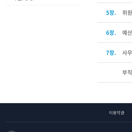
5장.
위원
6장.
예산
7장.
사
부
이용약관