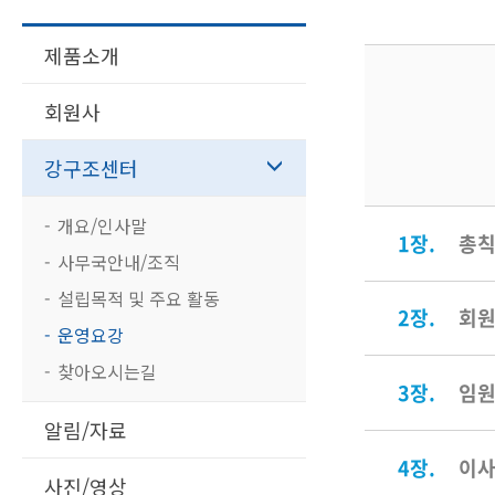
제품소개
회원사
강구조센터
개요/인사말
1장.
총
사무국안내/조직
설립목적 및 주요 활동
2장.
회
운영요강
찾아오시는길
3장.
임
알림/자료
4장.
이
사진/영상