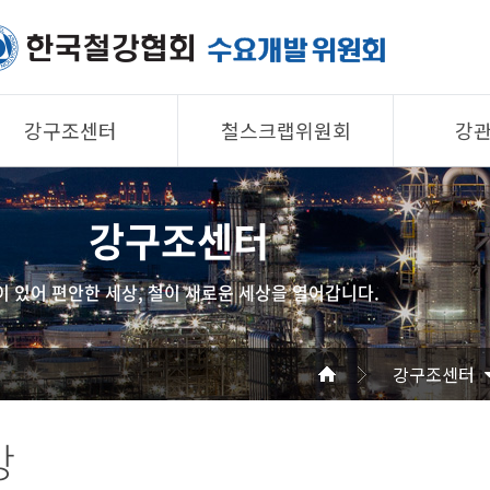
강구조센터
철스크랩위원회
강
제품소개
제품소개
제품 
강구조센터
회원사
회원사
회원사
강구조센터
철스크랩위원회
협의회
이 있어 편안한 세상, 철이 새로운 세상을 열어갑니다.
알림/자료
알림/자료
공지/
사진/영상
사진/영상
기술자
강구조센터
사진/
강