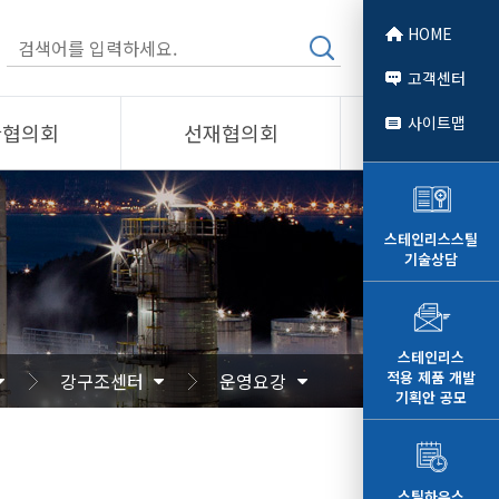
HOME
고객센터
사이트맵
관협의회
선재협의회
소개
제품소개
회원사
스테인리스스틸
기술상담
 소개
선재협의회
자료
알림/자료
문
사진/영상
스테인리스
적용 제품 개발
강구조센터
운영요강
영상
기획안 공모
스틸하우스