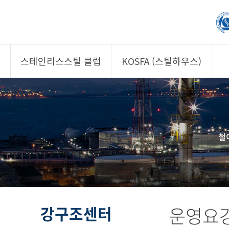
스테인리스스틸 클럽
KOSFA (스틸하우스)
제품소개
제품소개
회원사
회원사
클럽 소개
KOSFA
철
정보/자문
알림/자료
사진/영상
사진/영상
제품 기획안 상시
공모
강구조센터
운영요