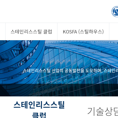
스테인리스스틸 클럽
KOSFA (스틸하우스)
제품소개
제품소개
회원사
회원사
클럽 소개
KOSFA
스테인리스스틸 산업의 공동발전을 도모하며, 스테인리
정보/자문
알림/자료
사진/영상
사진/영상
제품 기획안 상시
공모
스테인리스스틸
기술상
클럽