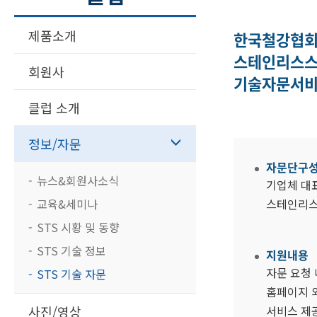
제품소개
한국철강협
스테인리스
회원사
기술자문서
클럽 소개
정보/자문
자문단구
뉴스&회원사소식
기업체 대표
교육&세미나
스테인리스
STS 시황 및 동향
STS 기술 정보
지원내용
자문 요청 
STS 기술 자문
홈페이지 외
사진/영상
서비스 제공