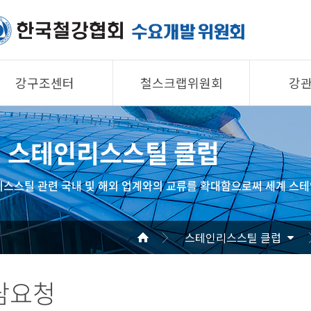
강구조센터
철스크랩위원회
강
제품소개
제품소개
제품 
스테인리스스틸 클럽
회원사
회원사
회원사
강구조센터
철스크랩위원회
협의회
스스틸 관련 국내 및 해외 업계와의 교류를 확대함으로써 세계 스테
알림/자료
알림/자료
공지/
사진/영상
사진/영상
기술자
스테인리스스틸 클럽
사진/
담요청