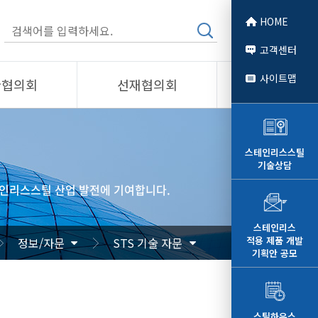
HOME
고객센터
사이트맵
관협의회
선재협의회
소개
제품소개
회원사
스테인리스스틸
기술상담
 소개
선재협의회
인리스스틸 산업 발전에 기여합니다.
자료
알림/자료
문
사진/영상
스테인리스
적용 제품 개발
정보/자문
STS 기술 자문
영상
기획안 공모
스틸하우스