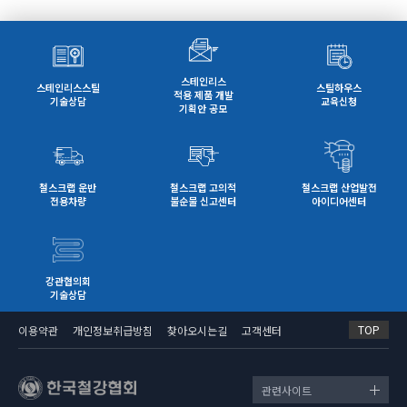
스테인리스
스테인리스스틸
스틸하우스
적용 제품 개발
기술상담
교육신청
기획안 공모
철스크랩 운반
철스크랩 고의적
철스크랩 산업발전
전용차량
불순물 신고센터
아이디어센터
강관협의회
기술상담
TOP
이용약관
개인정보취급방침
찾아오시는길
고객센터
관련사이트