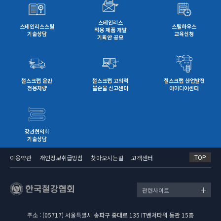
스테인리스
스테인리스스틸
스틸하우스
적용 제품 개발
기술상담
교육신청
기획안 공모
철스크랩 운반
철스크랩 고의적
철스크랩 산업발전
전용차량
불순물 신고센터
아이디어센터
강관협의회
기술상담
TOP
이용약관
개인정보취급방침
찾아오시는길
고객센터
관련사이트
주소 : (05717) 서울특별시 송파구 중대로 135 IT벤쳐타워 동관 15층