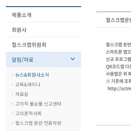
제품소개
철스크랩운반
회원사
철스크랩위원회
철스크랩 운반
스마트폰 앱으
알림/자료
신규 프로그램
QR코드앱 다
사용법은 위 
뉴스&회원사소식
※ 기존에 조
교육&세미나
http://sctm
자료실
고의적 불순물 신고센터
고의혼적사례
철스크랩 운반 전용차량