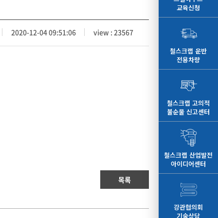
교육신청
2020-12-04 09:51:06
view : 23567
철스크랩 운반
전용차량
철스크랩 고의적
불순물 신고센터
철스크랩 산업발전
아이디어센터
목록
강관협의회
기술상담