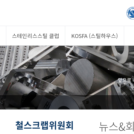
스테인리스스틸 클럽
KOSFA (스틸하우스)
제품소개
제품소개
회원사
회원사
클럽 소개
KOSFA
앞으로 
정보/자문
알림/자료
사진/영상
사진/영상
제품 기획안 상시
공모
철스크랩위원회
뉴스&