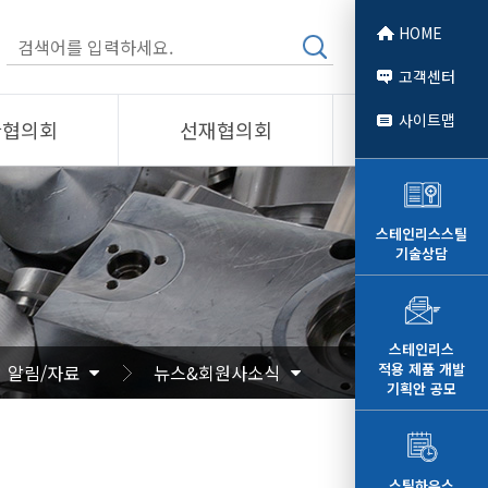
HOME
고객센터
사이트맵
관협의회
선재협의회
소개
제품소개
회원사
스테인리스스틸
기술상담
 소개
선재협의회
자료
알림/자료
문
사진/영상
스테인리스
적용 제품 개발
알림/자료
뉴스&회원사소식
영상
기획안 공모
스틸하우스