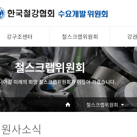
강구조센터
철스크랩위원회
강
제품소개
제품소개
제품 
철스크랩위원회
회원사
회원사
회원사
강구조센터
철스크랩위원회
협의회
나아갈 미래의 희망 철스크랩위원회가 이끌어 가겠습니다.
알림/자료
알림/자료
공지/
사진/영상
사진/영상
기술자
철스크랩위원회
사진/
회원사소식