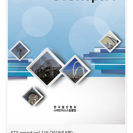
STS report vol.119 (2019년 9월)