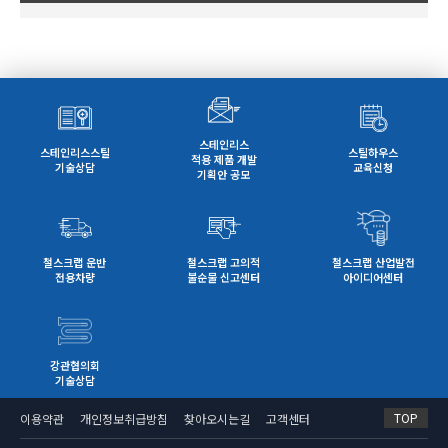
스테인리스
스테인리스스틸
스틸하우스
적용 제품 개발
기술상담
교육신청
기획안 공모
철스크랩 운반
철스크랩 고의적
철스크랩 산업발전
전용차량
불순물 신고센터
아이디어센터
강관협의회
기술상담
TOP
이용약관
개인정보취급방침
찾아오시는길
고객센터